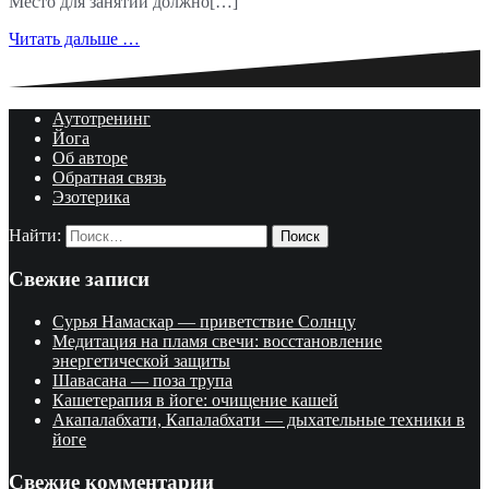
Место для занятий должно[…]
Читать дальше …
Аутотренинг
Йога
Об авторе
Обратная связь
Эзотерика
Найти:
Свежие записи
Сурья Намаскар — приветствие Солнцу
Медитация на пламя свечи: восстановление
энергетической защиты
Шавасана — поза трупа
Кашетерапия в йоге: очищение кашей
Акапалабхати, Капалабхати — дыхательные техники в
йоге
Свежие комментарии