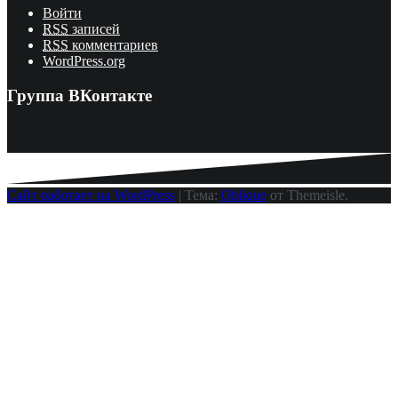
Войти
RSS
записей
RSS
комментариев
WordPress.org
Группа ВКонтакте
Сайт работает на WordPress
|
Тема:
Oblique
от Themeisle.