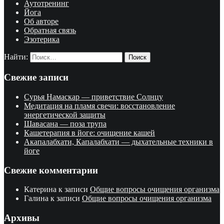
Аутотренинг
Йога
Об авторе
Обратная связь
Эзотерика
Найти:
Свежие записи
Сурья Намаскар — приветствие Солнцу
Медитация на пламя свечи: восстановление
энергетической защиты
Шавасана — поза трупа
Кашетерапия в йоге: очищение кашей
Акапалабхати, Капалабхати — дыхательные техники в
йоге
Свежие комментарии
Катерина
к записи
Общие вопросы очищения организма
Галина
к записи
Общие вопросы очищения организма
Архивы