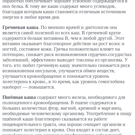
обработки обеспечивает хорошее усвоение содержащегося в
них белка. К тому же каши содержат много углеводов,
благодаря которым каши становятся отличным источником
энергии в любое время дня.
Гречневая каша
. По мнению врачей и диетологов она
является самой полезной из всех каш. В гречневой крупе
содержится больше витамина В, чем в любой другой. Этот
витамин оказывает благотворное действие на рост волос и
ногтей, состояние кожи. Гречка положительно влияет на
потенцию, снижает риск возникновения сердечно-сосудистых
заболеваний, эффективно выводит токсины из организма. У
того, кто любит гречневую кашу значительно снижается риск
возникновения инсультов, улучшается обмен веществ,
улучшается кровообращение и понижается уровень
холестерина в крови., в то время, как уровень гемоглобина
наоборот — повышается.
Пшённая каша
содержит много железа, необходимого для
полноценного кровообращения. В пшене содержатся в
больших количествах фтор, магний, кремний и марганец,
необходимые человеческому организму. Употребление в пищу
пшённой каши благотворно сказывается на работе
пищеварительного тракта, она хорошо очищает организм и
понижает холестерин в крови. Она входит в состав диет,