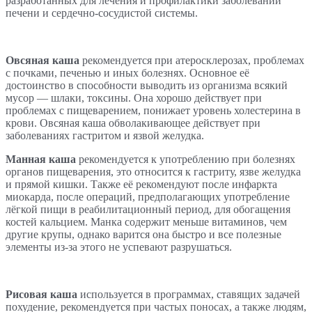
разработанных для лечения и профилактики заболеваний
печени и сердечно-сосудистой системы.
Овсяная каша
рекомендуется при атеросклерозах, проблемах
с почками, печенью и иных болезнях. Основное её
достоинство в способности выводить из организма всякий
мусор — шлаки, токсины. Она хорошо действует при
проблемах с пищеварением, понижает уровень холестерина в
крови. Овсяная каша обволакивающее действует при
заболеваниях гастритом и язвой желудка.
Манная каша
рекомендуется к употреблению при болезнях
органов пищеварения, это относится к гастриту, язве желудка
и прямой кишки. Также её рекомендуют после инфаркта
миокарда, после операций, предполагающих употребление
лёгкой пищи в реабилитационный период, для обогащения
костей кальцием. Манка содержит меньше витаминов, чем
другие крупы, однако варится она быстро и все полезные
элементы из-за этого не успевают разрушаться.
Рисовая каша
используется в программах, ставящих задачей
похудение, рекомендуется при частых поносах, а также людям,