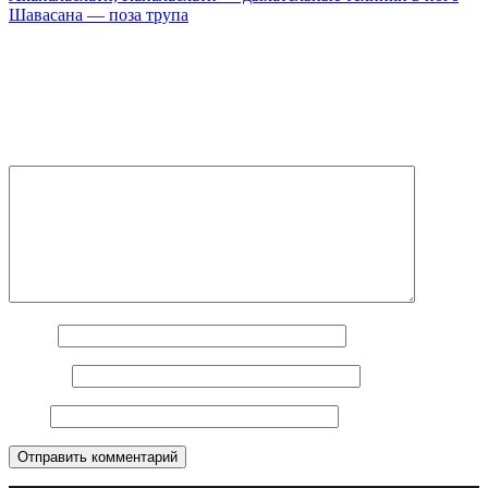
Шавасана — поза трупа
Добавить комментарий
Ваш e-mail не будет опубликован.
Обязательные поля
помечены
*
Комментарий
Имя
*
E-mail
*
Сайт