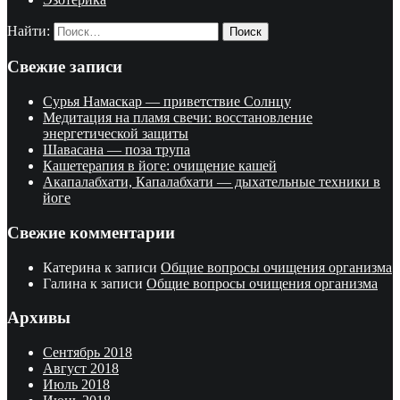
Найти:
Свежие записи
Сурья Намаскар — приветствие Солнцу
Медитация на пламя свечи: восстановление
энергетической защиты
Шавасана — поза трупа
Кашетерапия в йоге: очищение кашей
Акапалабхати, Капалабхати — дыхательные техники в
йоге
Свежие комментарии
Катерина
к записи
Общие вопросы очищения организма
Галина
к записи
Общие вопросы очищения организма
Архивы
Сентябрь 2018
Август 2018
Июль 2018