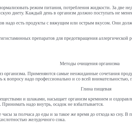
нормализовать режим питания, потребления жидкости. За две не
нскую диету. Каждый день в организм должно поступать не мене
тов надо есть продукты с вяжущим или острым вкусом. Они дол
нтигистаминных препаратов для предотвращения аллергической 
Методы очищения организма
из организма. Применяются самые неожиданные сочетания продук
 к вопросу надо профессионально и со всей внимательностью, п
Глина пищевая
веществами и шлаками, насыщает организм кремнием и оздоравл
. Принимать надо внутрь, осадок не взбалтывается.
е часы за полчаса до еды и за такое же время до отхода ко сну.
кислотностью желудочного сока.