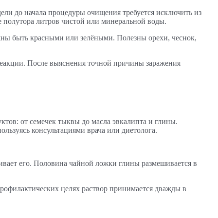
дели до начала процедуры очищения требуется исключить из
е полутора литров чистой или минеральной воды.
жны быть красными или зелёными. Полезны орехи, чеснок,
реакции. После выяснения точной причины заражения
тов: от семечек тыквы до масла эвкалипта и глины.
ользуясь консультациями врача или диетолога.
ивает его. Половина чайной ложки глины размешивается в
 В профилактических целях раствор принимается дважды в