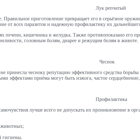
Лук репчатый
 Правильное приготовление превращает его в серьёзное оружие
ние от всех паразитов и надежную профилактику их дальнейшег
иях печени, кишечника и желудка. Также противопоказано его п
сонливости, головным болям, диарее и режущим болям в животе.
Чеснок
не принесла чесноку репутацию эффективного средства борьбы 
и эффектами приёма могут быть изжога, частое сердцебиение, п
Профилактика
самочувствия лучше всего не допускать их проникновение в ор
 животных;
й гигиены.