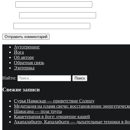
Имя
*
E-mail
*
Сайт
Аутотренинг
Йога
Об авторе
Обратная связь
Эзотерика
Найти:
Свежие записи
Сурья Намаскар — приветствие Солнцу
Медитация на пламя свечи: восстановление энергетичес
Шавасана — поза трупа
Кашетерапия в йоге: очищение кашей
Акапалабхати, Капалабхати — дыхательные техники в йо