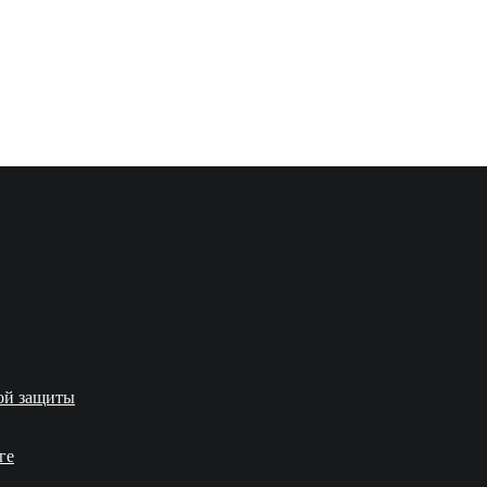
кой защиты
ге