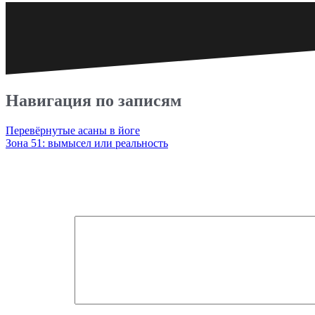
Навигация по записям
Перевёрнутые асаны в йоге
Зона 51: вымысел или реальность
Добавить комментарий
Ваш e-mail не будет опубликован.
Обязательные поля помечен
Комментарий